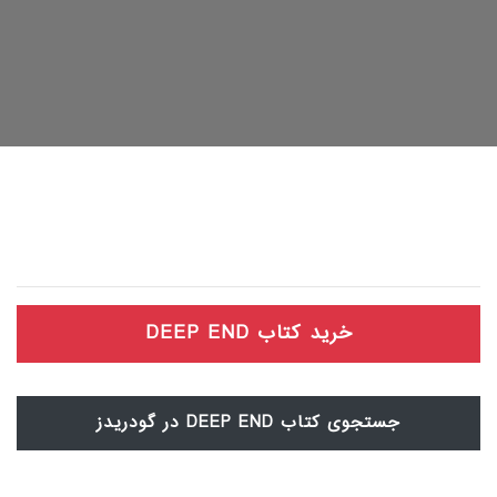
خرید کتاب DEEP END
جستجوی کتاب DEEP END در گودریدز