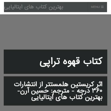
بهترین کتاب های ایتالیایی
MENU
کتاب قهوه تراپی
اثر کریستین هلمستتر از انتشارات
360 درجه - مترجم: حسین آرن-
بهترین کتاب های ایتالیایی