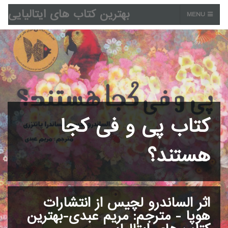
بهترین کتاب های ایتالیایی
MENU
کتاب پی و فی کجا
هستند؟
اثر الساندرو لچیس از انتشارات
هوپا - مترجم: مریم عبدی-بهترین